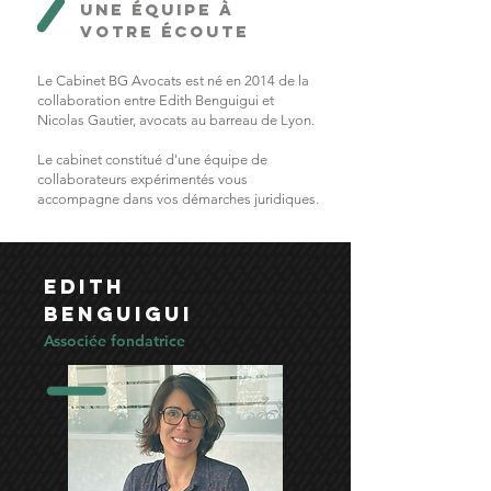
une équipe à
votre écoute
Le Cabinet BG Avocats est né en 2014 de la
collaboration entre Edith Benguigui et
Nicolas Gautier, avocats au barreau de Lyon.
Le cabinet constitué d'une équipe de
collaborateurs expérimentés vous
accompagne dans vos démarches juridiques.
Edith
benguigui
Associée fondatrice