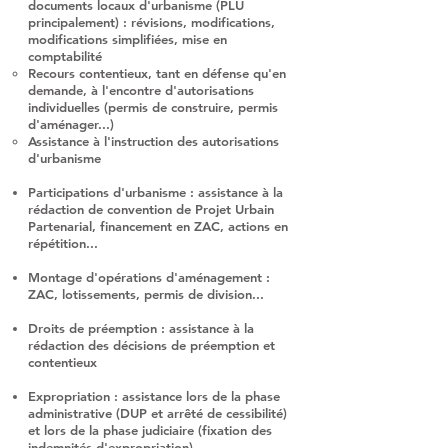
documents locaux d'urbanisme (PLU
principalement) : révisions, modifications,
modifications simplifiées, mise en
comptabilité
Recours contentieux, tant en défense qu'en
demande, à l'encontre d'autorisations
individuelles (permis de construire, permis
d'aménager...)
Assistance à l'instruction des autorisations
d'urbanisme
Participations d'urbanisme : assistance à la
rédaction de convention de Projet Urbain
Partenarial, financement en ZAC, actions en
répétition...
Montage d'opérations d'aménagement :
ZAC, lotissements, permis de division...
Droits de préemption : assistance à la
rédaction des décisions de préemption et
contentieux
Expropriation : assistance lors de la phase
administrative (DUP et arrêté de cessibilité)
et lors de la phase judiciaire (fixation des
indemnités d'expropriation)