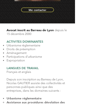
Me contacter
Avocat inscrit au Barreau de Lyon
depuis le
15 décembre 2000
ACTIVITES DOMINANTES
Urbanisme règlementaire
Droits de préemption
Aménagement
Participations d'urbanisme
Expropriation
LANGUES DE TRAVAIL
Français et anglais
Depuis son inscription au Barreau de Lyon,
Nicolas GAUTIER assiste des collectivités et
personnes publiques ainsi que des
entreprises, dans les domaines suivants :
Urbanisme réglementaire
Assistance aux procédures dévolution des